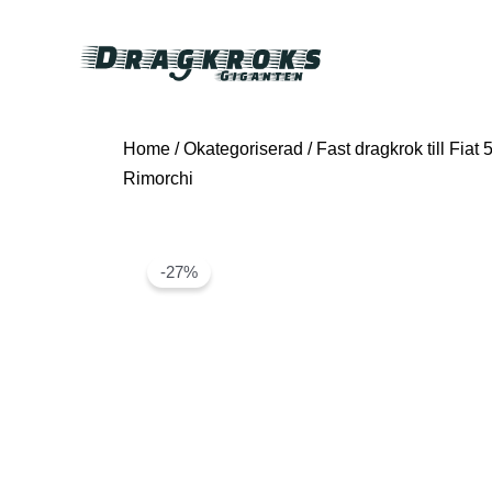
Home
/
Okategoriserad
/ Fast dragkrok till Fia
Rimorchi
-27%