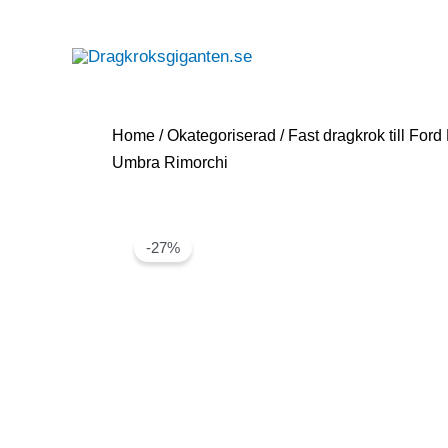
Home
/
Okategoriserad
/ Fast dragkrok till For
Umbra Rimorchi
-27%