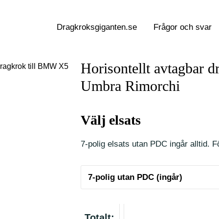
Dragkroksgiganten.se
Frågor och svar
Horisontellt avtagbar 
dragkrok till BMW X5
Umbra Rimorchi
Välj elsats
7-polig elsats utan PDC ingår alltid. Fö
Totalt: