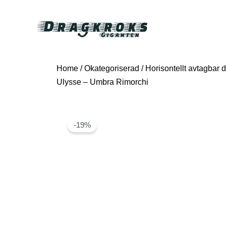
Home
/
Okategoriserad
/ Horisontellt avtagbar dr
Ulysse – Umbra Rimorchi
-19%