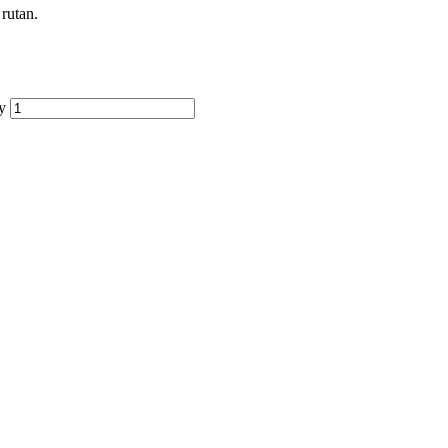
 rutan.
y