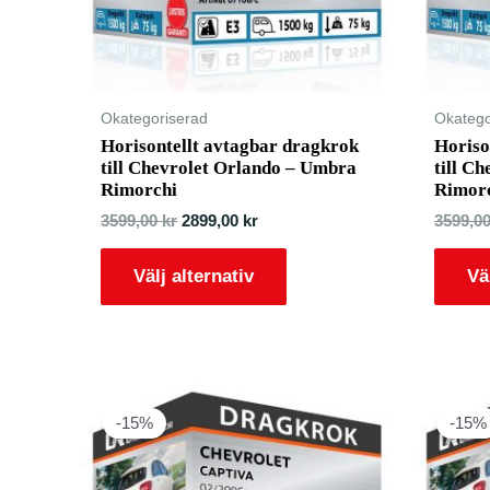
Okategoriserad
Okatego
Horisontellt avtagbar dragkrok
Horiso
till Chevrolet Orlando – Umbra
till C
Rimorchi
Rimor
3599,00
kr
2899,00
kr
3599,0
Välj alternativ
Vä
-15%
-15%