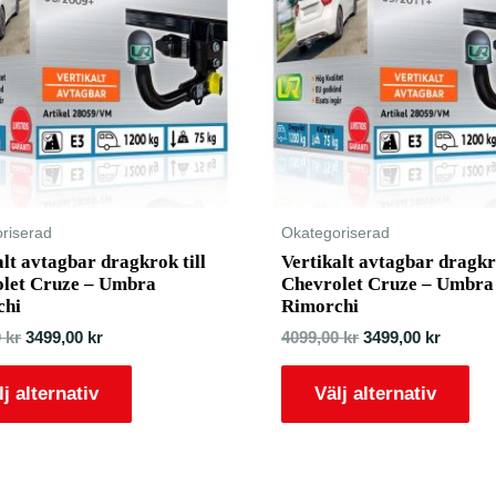
riserad
Okategoriserad
alt avtagbar dragkrok till
Vertikalt avtagbar dragkro
let Cruze – Umbra
Chevrolet Cruze – Umbra
chi
Rimorchi
0
kr
3499,00
kr
4099,00
kr
3499,00
kr
lj alternativ
Välj alternativ