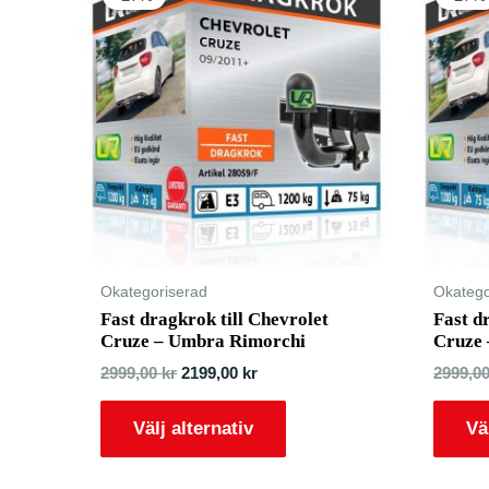
Okategoriserad
Okatego
Fast dragkrok till Chevrolet
Fast d
Cruze – Umbra Rimorchi
Cruze
2999,00
kr
2199,00
kr
2999,0
Välj alternativ
Vä