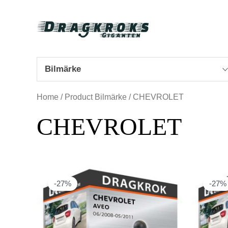
Hoppa
till
innehåll
Bilmärke
Home
/ Product Bilmärke / CHEVROLET
CHEVROLET
-27%
-27%