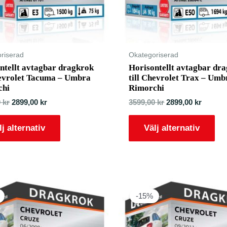
riserad
Okategoriserad
ntellt avtagbar dragkrok
Horisontellt avtagbar dr
hevrolet Tacuma – Umbra
till Chevrolet Trax – Umb
chi
Rimorchi
0
kr
2899,00
kr
3599,00
kr
2899,00
kr
lj alternativ
Välj alternativ
-15%