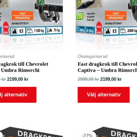
riserad
Okategoriserad
ragkrok till Chevrolet
Fast dragkrok till Chevro
– Umbra Rimorchi
Captiva – Umbra Rimorch
0
kr
2199,00
kr
2999,00
kr
2199,00
kr
lj alternativ
Välj alternativ
-27%