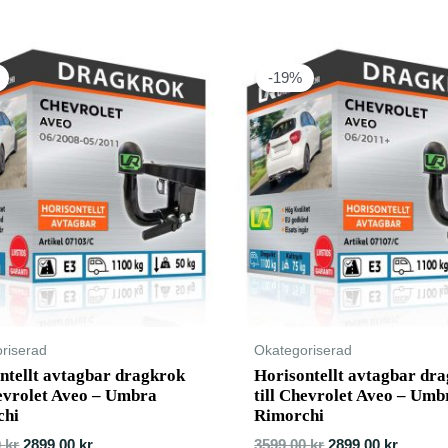
-19%
riserad
Okategoriserad
ntellt avtagbar dragkrok
Horisontellt avtagbar dr
hevrolet Aveo – Umbra
till Chevrolet Aveo – Umb
chi
Rimorchi
0
kr
2899,00
kr
3599,00
kr
2899,00
kr