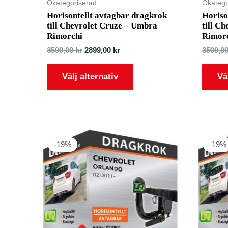
Okategoriserad
Okatego
Horisontellt avtagbar dragkrok
Horiso
till Chevrolet Cruze – Umbra
till C
Rimorchi
Rimor
3599,00
kr
2899,00
kr
3599,0
Välj alternativ
Vä
-19%
-19%