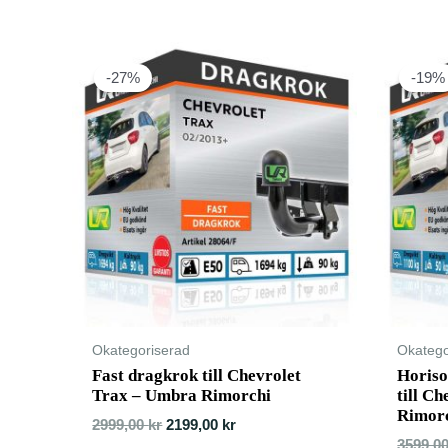
-27%
-19%
Okategoriserad
Okatego
Fast dragkrok till Chevrolet
Horiso
Trax – Umbra Rimorchi
till C
Rimor
2999,00
kr
2199,00
kr
3599,0