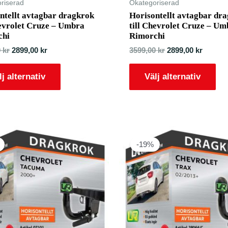
riserad
Okategoriserad
ntellt avtagbar dragkrok
Horisontellt avtagbar dr
hevrolet Cruze – Umbra
till Chevrolet Cruze – U
chi
Rimorchi
0
kr
2899,00
kr
3599,00
kr
2899,00
kr
lj alternativ
Välj alternativ
-19%