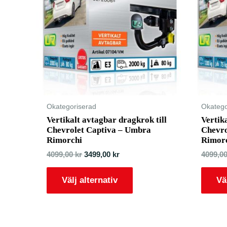
Okategoriserad
Okatego
Vertikalt avtagbar dragkrok till
Vertik
Chevrolet Captiva – Umbra
Chevro
Rimorchi
Rimor
4099,00
kr
3499,00
kr
4099,0
Välj alternativ
Vä