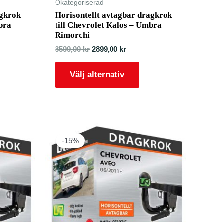
Okategoriserad
agkrok
Horisontellt avtagbar dragkrok
mbra
till Chevrolet Kalos – Umbra
Rimorchi
3599,00
kr
2899,00
kr
Välj alternativ
-15%