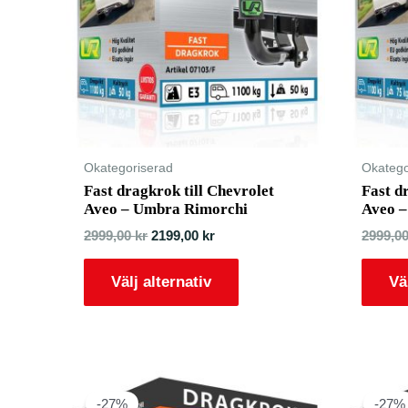
Okategoriserad
Okatego
Fast dragkrok till Chevrolet
Fast d
Aveo – Umbra Rimorchi
Aveo 
2999,00
kr
2199,00
kr
2999,0
Välj alternativ
Vä
-27%
-27%