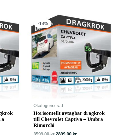
-19%
Okategoriserad
agkrok
Horisontellt avtagbar dragkrok
ra
till Chevrolet Captiva – Umbra
Rimorchi
3599,00
kr
2899,00
kr