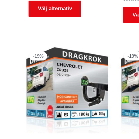
Välj alternativ
Vä
-19%
-19%